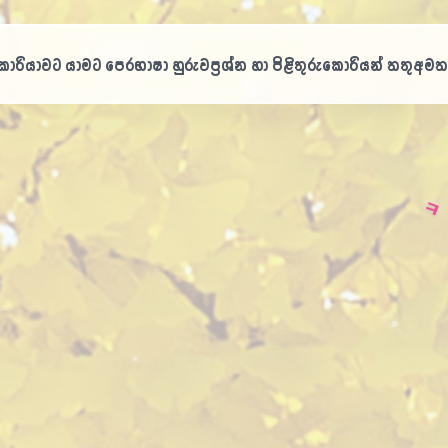
ㅅ
ොරියාවට යාමට පෙර
භාෂා හුරුව
ප්‍රශ්න හා පිළිතුරු
කොරියන් තතු
අමත
ㅋ
ㅈ
ㅜ