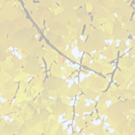
ㅇ
어
어
행