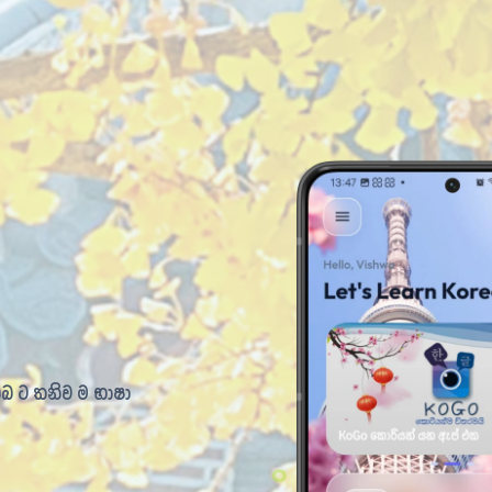
ㅣ
ඔබ ට තනිව ම භාෂා