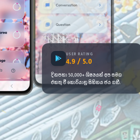
USER RATING
4.9 / 5.0
දිනපතා 50,000+ ශිෂ්‍යයන් අප සමග
එකතු වී කොරියානු සිහිනය ජය ගනී.