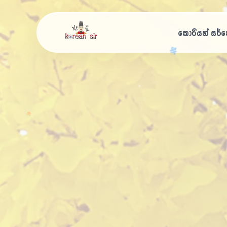
කොරියන් සර්
ක