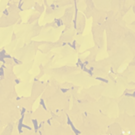
꽃
ㅁ
울