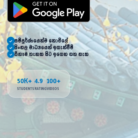
සම්පූර්ණයෙන්ම නොමිලේ
✓
සිංහල මාධ්‍යයෙන් ඉගැන්වීම්
✓
국
ඕනෑම තැනක සිට ඉගෙන ගත හැක
✓
50K+
4.9
100+
STUDENTS
RATING
VIDEOS