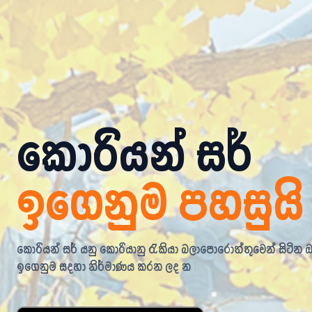
කොරියන් සර්
ඉගෙනුම පහසුයි
කොරියන් සර් යනු කොරියානු රැකියා බලාපොරොත්තුවෙන් සිටින 
ඉගෙනුම සදහා නිර්මාණය කරන ලද නවීනතම මෘදුකාංගයකි.
ㅊ