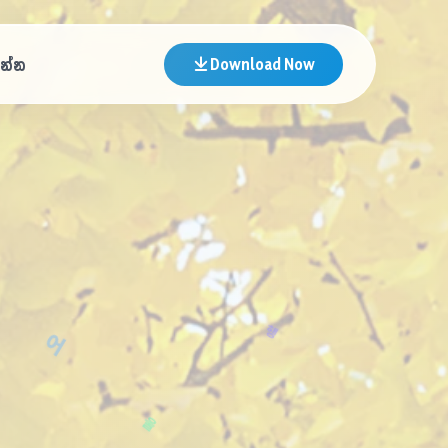
න්න
Download Now
ㅡ
ㅡ