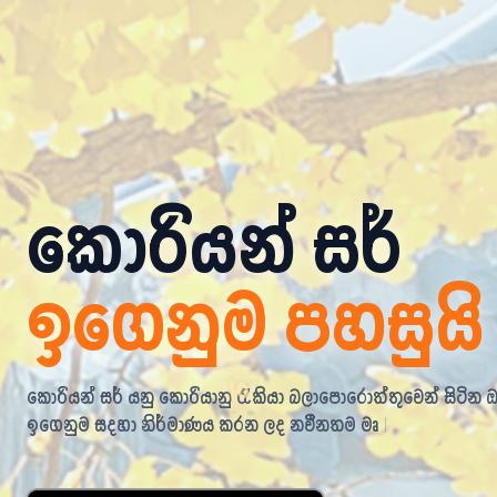
ㅋ
කොරියන් සර්
ඉගෙනුම පහසුයි
කොරියන් සර් යනු කොරියානු රැකියා බලාපොරොත්තුවෙන් සිටින 
ඉගෙනුම සදහා නිර්මාණය කරන ලද නවීනතම මෘදුකාංගයකි.