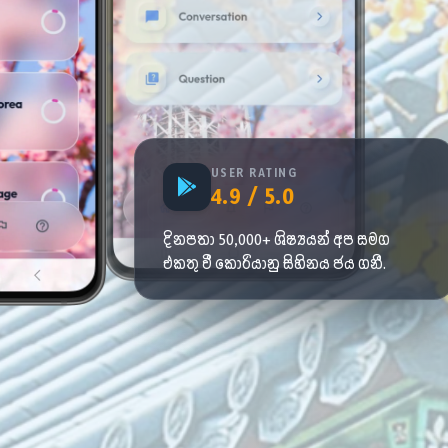
서
USER RATING
4.9 / 5.0
ㅓ
දිනපතා 50,000+ ශිෂ්‍යයන් අප සමග
එකතු වී කොරියානු සිහිනය ජය ගනී.
ㅈ