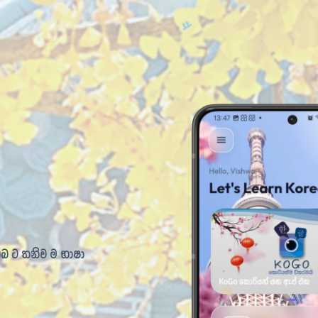
ඔබ ට තනිව ම භාෂා