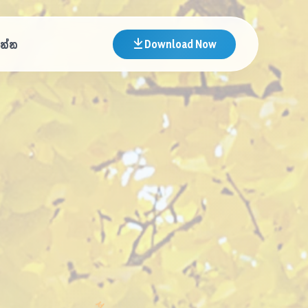
න්න
Download Now
랑
ㅂ