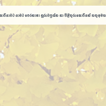
ㅠ
ොරියාවට යාමට පෙර
භාෂා හුරුව
ප්‍රශ්න හා පිළිතුරු
කොරියන් තතු
අමත