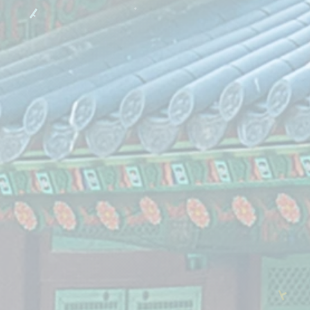
랑
사
요