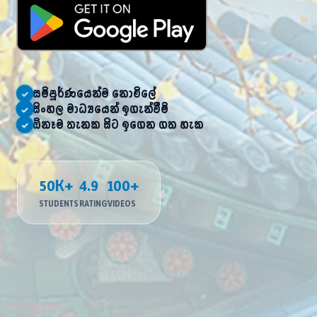
සම්පූර්ණයෙන්ම නොමිලේ
✓
සිංහල මාධ්‍යයෙන් ඉගැන්වීම්
✓
ඕනෑම තැනක සිට ඉගෙන ගත හැක
✓
ㅓ
50K+
4.9
100+
STUDENTS
RATING
VIDEOS