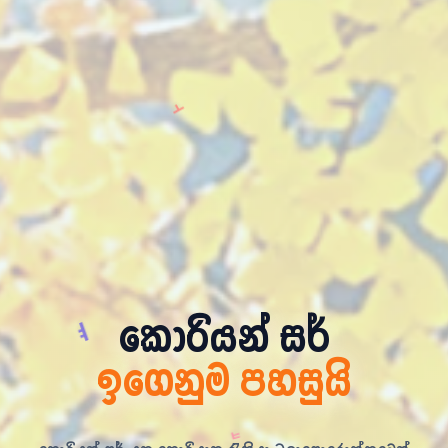
ㅎ
ㄴ
ㄴ
ㅣ
කොරියන් සර්
ඉගෙනුම පහසුයි