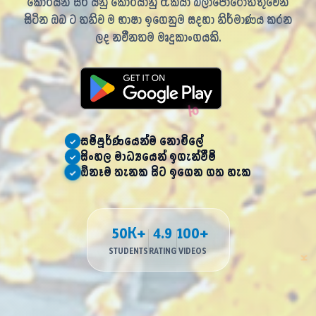
කොරියන් සර් යනු කොරියානු රැකියා බලාපොරොත්තුවෙන්
සිටින ඔබ ට තනිව ම භාෂා ඉගෙනුම සදහා නිර්මාණය කරන
ㄹ
ලද නවීනතම මෘදුකාංගයකි.
සම්පූර්ණයෙන්ම නොමිලේ
✓
සිංහල මාධ්‍යයෙන් ඉගැන්වීම්
✓
ඕනෑම තැනක සිට ඉගෙන ගත හැක
✓
50K+
4.9
100+
STUDENTS
RATING
VIDEOS