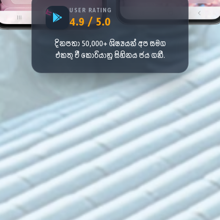
USER RATING
4.9 / 5.0
දිනපතා 50,000+ ශිෂ්‍යයන් අප සමග
එකතු වී කොරියානු සිහිනය ජය ගනී.
ㅎ
사