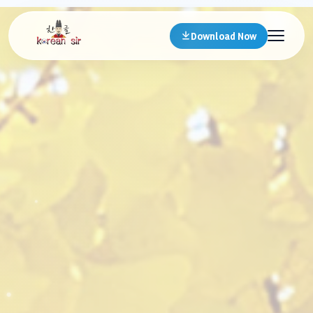
Download Now
ㅑ
ㅈ